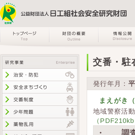
交番・駐
発行年月：
平
まえがき（P
地域警察活
（PDF210k
・ 調査