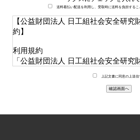
送料着払い配送を利用し、受取時に送料を負担するこ
【公益財団法人 日工組社会安全研究
約】
利用規約
「公益財団法人 日工組社会安全研究財
下、「当サイト」といいます。）の
上記文書に同意の上送信
用規約（以下、「利用規約」といい
く必要があります。利用規約には、
れる各種サービスの内容の他に、個
人情報の利用目的等が記載されてい
その他、公益財団法人 日工組社会安
財団」といいます。）の個人情報の