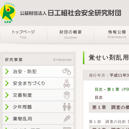
覚せい剤乱
発行年月：
平成11年
目次～第１章（PDF
目次
第１章 調査の
第１節 調査の目的 