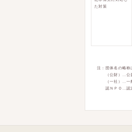
た対策
注：団体名の略称
（公財）…公益
（一社）…一般
認ＮＰＯ…認定