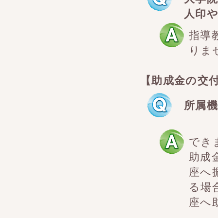
人印
指導
りま
【助成金の交
所属
でき
助成
座へ
る場
座へ