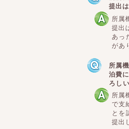
提出
所属
提出
あっ
があ
所属
泊費
ろし
所属
で支
とを
提出