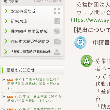
公益財団法人
ウェブ問い合
https://www.s
【提出につい
申請
募集
者ペ
って
令和８年熊本地震災害に伴う
移動
防犯活動緊急助成の募集を行いま
す。
「登
2027年度 安全事業に関する
容
助成の募集を開始しました。
「助
2027年度安全事業に関する助