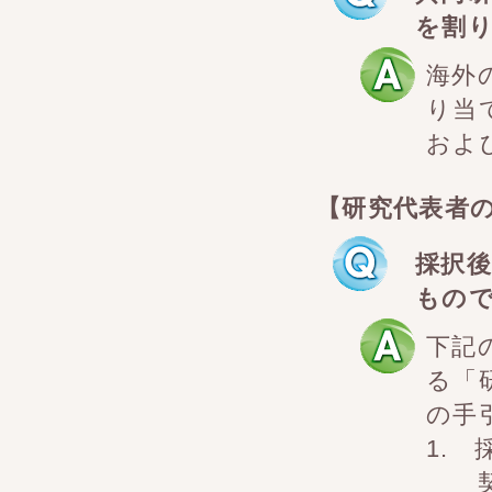
を割
海外
り当
およ
【研究代表者
採択
もの
下記
る「
の手
1.
契約