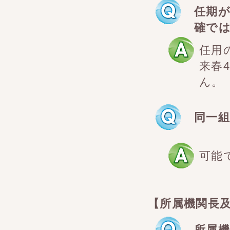
任期が
確で
任用
来春
ん。
同一
可能
【所属機関長
所属