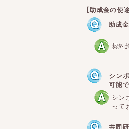
【助成金の使
助成
契約
シン
可能
シン
って
共同