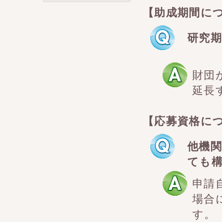
【助成期間に
研究
財団
延長
【応募資格に
他機
ても
申請
場合
す。