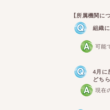
【所属機関に
組織
可能
4月
どち
現在