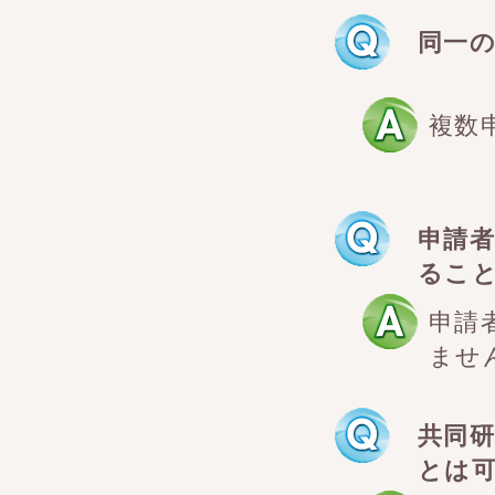
同一
複数
申請
るこ
申請
ませ
共同
とは