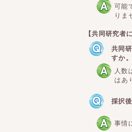
可能
りま
【共同研究者
共同
すか
人数
はあ
採択
事情