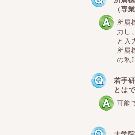
（専
所属
力し
と入
所属
の私
若手
とは
可能
大学