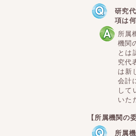
研究
項は
所属
機関
とは
究代
は新
会計
して
いた
【所属機関の
所属