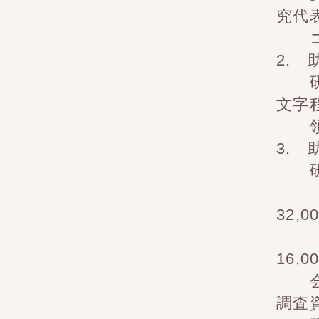
究代
コピ
2.
研究
文字
領収
3.
研
一般
32,
若手
16,
会計
調査