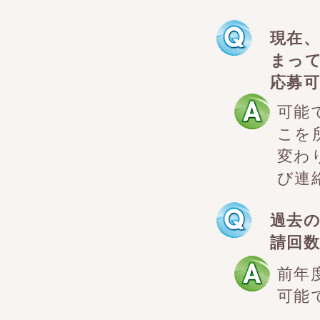
現在、
まっ
応募
可能
こを
変わ
び連
過去
請回
前年
可能