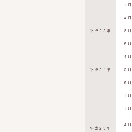
１１月
４月
平成２３年
６月
８月
４月
平成２４年
９月
９月
１月
１月
４月
平成２５年